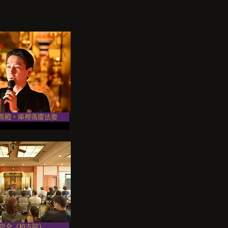
 客殿・庫裡落慶法要
岸会（柏支院）