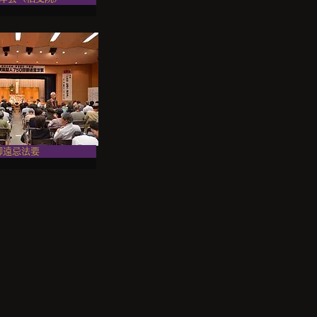
御遠忌法要