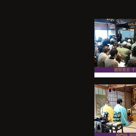
親鸞教室 千
柏門徒 御