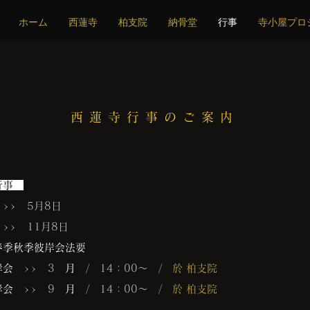
ホーム
西蓮寺
柏支院
納骨堂
行事
寺小屋プロ
西蓮寺行事のご案内
行事
>>
5月8日
>>
11月8日
春季秋季彼岸会法要
岸会
>>
3
月
/
14：00～ /
於 柏支院
岸会
>>
9
月
/
14：00～ /
於 柏支院