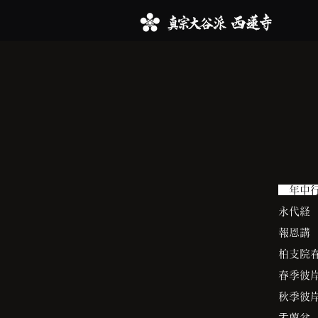
年中
永代経
報恩講
柏支院
春季彼
秋季彼
盂蘭盆