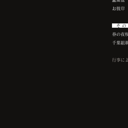
お彼岸
そ の
春の夜
千葉組
行事に