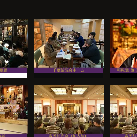
葉組
千葉輪読会ホーム
報恩講 兼
取越
春季彼岸会（柏支院）
春季彼