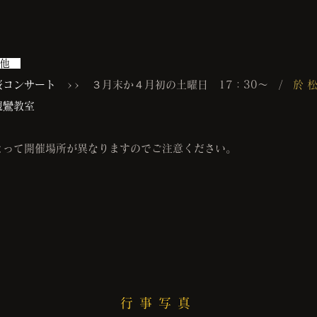
 他
桜コンサート
>> ３月末か４月初の土曜日 17：30～ /
於 
親鸞教室
よって開催場所が異なりますのでご注意ください。
行事写真