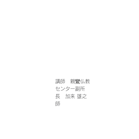
講師　親鸞仏教
センター副所
長　加来 雄之　
師