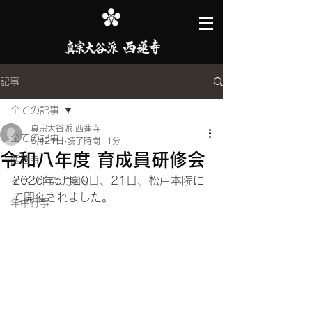
記事
全ての記事
真宗大谷派 西蓮寺
全ての記事
5月21日
読了時間: 1分
令和八年度 育成員研修会
西蓮寺
2026年5月20日、21日、松戸本院に
イベントのご案内
て開催されました。
年中行事