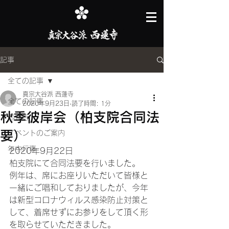
記事
全ての記事
真宗大谷派 西蓮寺
全ての記事
2020年9月23日
読了時間: 1分
秋季彼岸会（柏支院合同法
西蓮寺
要）
イベントのご案内
年中行事
2020年9月22日
柏支院にて合同法要を行いました。
例年は、席にお座りいただいて皆様と
一緒にご唱和しておりましたが、今年
は新型コロナウィルス感染防止対策と
して、着席せずにお参りをして頂く形
を取らせていただきました。