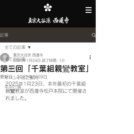
記事
全ての記事
真宗大谷派 西蓮寺
全ての記事
2025年1月24日
読了時間: 1分
第三回「千葉組親鸞教室」
西蓮寺
更新日：
2025年5月9日
イベントのご案内
2025年1月23日、本年最初の千葉組
年中行事
親鸞教室が西蓮寺松戸本院にて開催さ
れました。