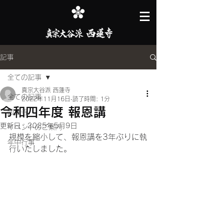
記事
全ての記事
真宗大谷派 西蓮寺
全ての記事
2022年11月16日
読了時間: 1分
令和四年度 報恩講
西蓮寺
更新日：
2025年5月9日
イベントのご案内
規模を縮小して、報恩講を3年ぶりに執
年中行事
行いたしました。