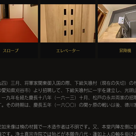
​スロープ
​エレベーター
​昇降機
九四）三月、将軍家関東御入国の際、下総矢喰村（現在の矢切）の
の愛知県刈谷市）より招聘して、下総矢喰村に一宇を建立し、光明
、一九年を経た慶長十八年（一六一三）十月、松戸の永井両家の招
す。その時期は、慶長五年（一六〇〇）の関ヶ原の戦い以後、徳川
如来像は楠の材質で一木造作者は不明です。又、本堂内陣左側に
軸です。浄土真宗寺院では殆どが本願寺八代・蓮如上人の軸を掛け