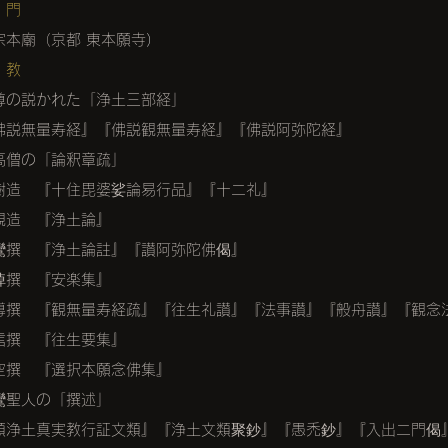
 門
宗本廟（京都 東本願寺
）
 教
尊の説かれた「浄土三部経」
佛説無量寿経』『佛説観無量寿経』『佛説阿弥陀経』
高僧の「論釈章疏」
樹造 『十住毘婆娑論易行品』『十二礼』
親造 『浄土論』
鸞撰 『浄土論註』『讃阿弥陀佛偈』
綽撰 『安楽集』
導撰 『観無量寿経疏』『往生礼讃』『法事讃』『般舟讃』『観念
信撰 『往生要集』
空撰 『選択本願念佛集』
鸞聖人の「撰述」
顕浄土真実教行証文類』『浄土文類聚鈔』『愚禿鈔』『入出二門偈