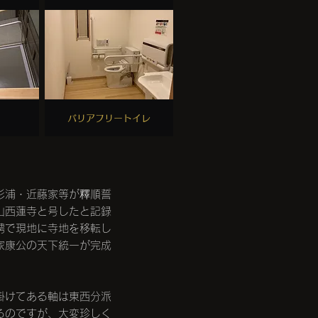
​バリアフリートイレ
杉浦・近藤家等が釋順誓
山西蓮寺と号したと記録
聘で現地に寺地を移転し
家康公の天下統一が完成
掛けてある軸は東西分派
るのですが、大変珍しく