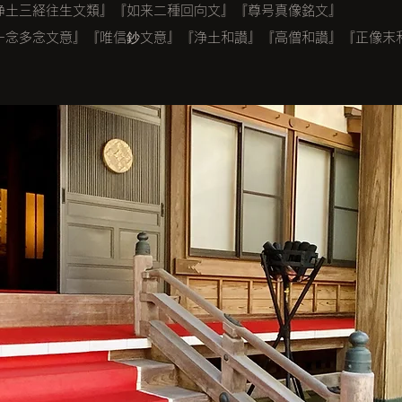
浄土三経往生文類』『如来二種回向文』『尊号真像銘文』
一念多念文意』『唯信鈔文意』『浄土和讃』『高僧和讃』『正像末