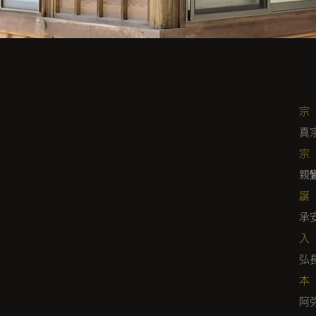
宗
真
宗
親
誕
承
入
弘
本
阿