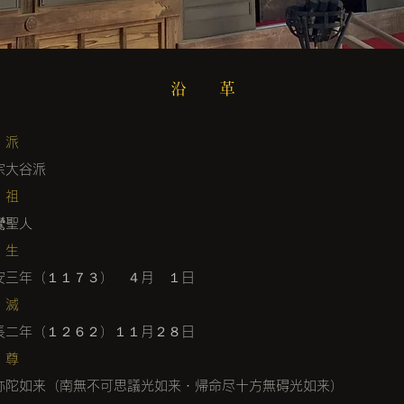
沿 革
 派
宗大谷派
 祖
鸞聖人
 生
安三年（１１７３） ４月 １日
 滅
長二年（１２６２）１１月２８日
 尊
弥陀如来（南無不可思議光如来・帰命尽十方無碍光如来）