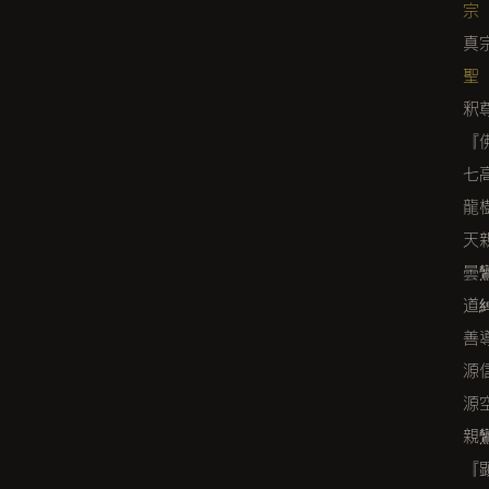
宗
真
聖
釈
『
七
龍
天
曇
道
善
源
源
親
『