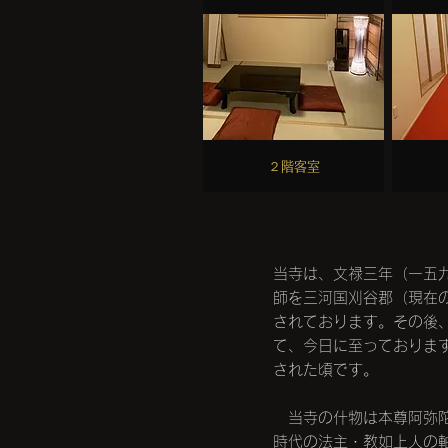
​２階客室
当寺は、文禄三年（一五
師を三河国刈谷郡（現在
されております。その後
て、今日に至っておりま
された頃です。
当寺の什物は本尊阿弥陀
時代の法主・教如上人の