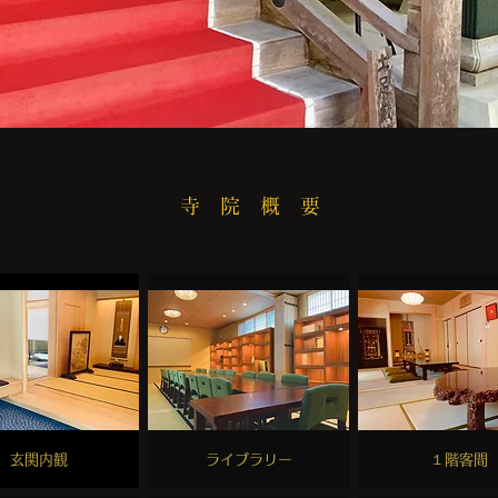
寺 院 概 要
​玄関内観
​ライブラリー
​１階客間