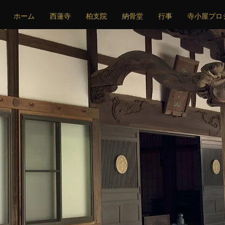
ホーム
西蓮寺
柏支院
納骨堂
行事
寺小屋プロ