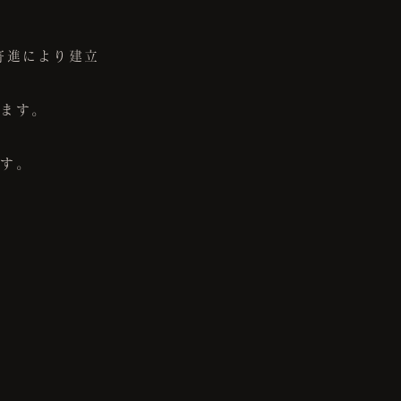
寄進により建立
ります。
ます。