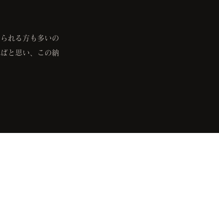
。
なられる方も多いの
ればと思い、この納