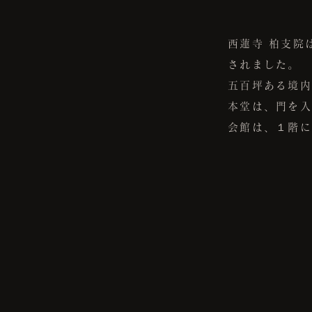
西蓮寺 柏支院
されました。
五百坪ある境内
本堂は、門を入
会館は、１階に