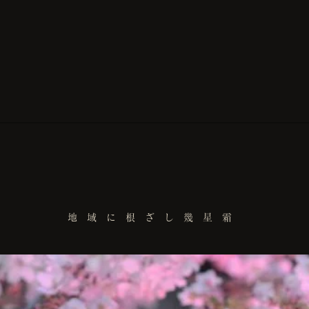
地 域 に 根 ざ し 幾 星 霜