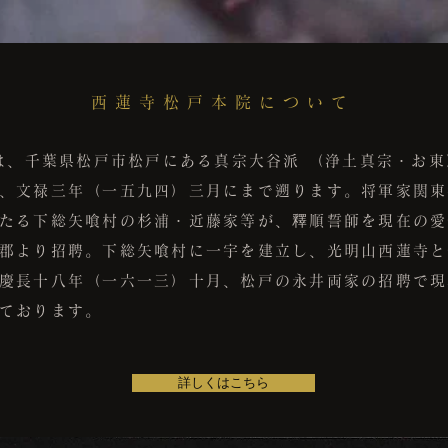
西蓮寺松戸本院について
は、千葉県松戸市松戸にある真宗大谷派 （
浄土真宗・お東
、文禄三年（一五九四）三月にまで遡ります。将軍家関東
たる下総矢喰村の杉浦・近藤家等が、釋順誓師を現在の愛
郡より招聘。下総矢喰村に一宇を建立し、光明山西蓮寺と
慶長十八年（一六一三）十月、松戸の永井両家の招聘で現
ております。
詳しくはこちら